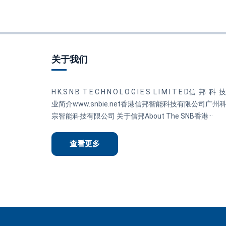
关于我们
H K.S N B T E C H N O L O G I E S L I M I T E D信 邦 科
业简介www.snbie.net香港信邦智能科技有限公司广州
宗智能科技有限公司 关于信邦About The SNB香港···
查看更多